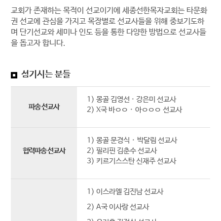
교회가 존재하는 목적이 선교이기에 세종선한목자교회는 타문화
권 선교에 관심을 가지고 목장별로 선교사들을 위해 중보기도하
며 단기선교와 세미나 인도 등을 통한 다양한 방법으로 선교사들
을 돕고자 합니다.
섬기시는 분들
1) 몽골 김영선 · 강은미 선교사
파송 선교사
2) X국 바ㅇㅇ
·
아ㅇㅇㅇ 선교사
1)
몽골 문경식
·
박달림 선교사
협력파송 선교사
2)
필리핀 김춘수 선교사
3)
키르기스스탄 신재주 선교사
1) 이스라엘 김진남 선교사
2) A국 이사랑 선교사