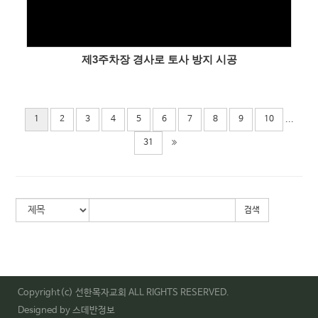
제3주차장 경사로 토사 방지 시공
...
1
2
3
4
5
6
7
8
9
10
31
검색
Copyright(c) 선한목자교회 ALL RIGHTS RESERVED.
Designed by 스데반정보