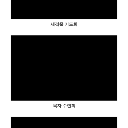
세겹줄 기도회
Views
목자 수련회